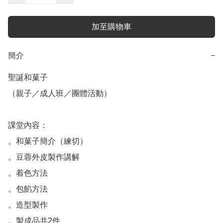
加至購物車
簡介
−
聖誕和菓子

（親子／成人班／團體活動）

課堂內容：

。和菓子簡介（練切）

。豆蓉外皮製作講解

。着色方法

。包餡方法

。造型製作

。製成品共2件
