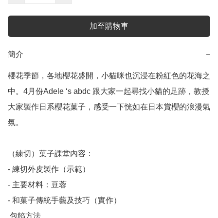
加至購物車
簡介
−
櫻花季節，各地櫻花盛開，小貓咪也沉浸在粉紅色的花海之
中。4月份Adele ‘s abdc 跟大家一起尋找小貓的足跡，教授
大家製作日系櫻花菓子，感受一下恍如在日本賞櫻的浪漫氣
氛。

（練切）菓子課堂內容：

- 練切外皮製作（示範）

- 主要材料：豆蓉

- 和菓子傳統手藝及技巧（實作）

 包餡方法
