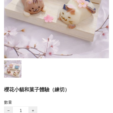
櫻花小貓和菓子體驗（練切）
數量
−
+