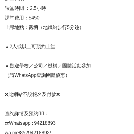
課堂時間 ：2.5小時

課堂費用：$450

上課地點：觀塘（地鐵站步行5分鐘）

🔸2人或以上可預約上堂

🔸歡迎學校／公司／機構／團體活動參加

（請WhatsApp查詢團體優惠）

❌此網站不設報名及付款❌

查詢詳情及預約👇🏻：

☎️Whatsapp : 94218893

wa.me/85294218893/
