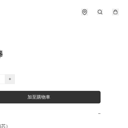
棒
+
加至購物車
−
芯）
