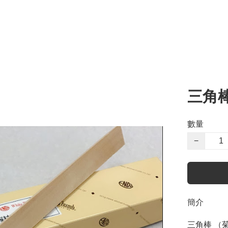
三角
數量
−
簡介
三角棒 （菊